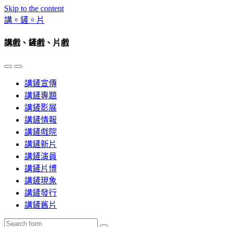
Skip to the content
講。鏟。片
講戲、鏟戲、片戲
Toggle
Toggle
the
the
講鏟宣傳
mobile
search
menu
field
講鏟專題
講鏟影展
講鏟情報
講鏟戲院
講鏟新片
講鏟演員
講鏟片博
講鏟現象
講鏟發行
講鏟舊片