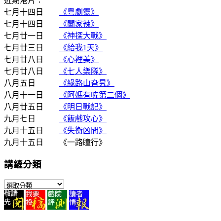
近期港片：
七月十四日
《粵劇靈》
七月十四日
《闔家辣》
七月廿一日
《神探大戰》
七月廿三日
《給我1天》
七月廿八日
《心裡美》
七月廿八日
《七人樂隊》
八月五日
《緣路山旮旯》
八月十一日
《阿媽有咗第二個》
八月廿五日
《明日戰記》
九月七日
《飯戲攻心》
九月十五日
《失衡凶間》
九月十五日 《一路瞳行》
講鏟分類
講
鏟
分