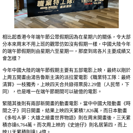
相比起香港今年端午節公眾假期因為在星期六的關係，令大部
分本來周末不用上班的觀眾仿如沒有假期一樣，中國大陸今年
的端午節假期則由星期六至星期一，那麼到底各片主要成績又
會怎樣？
今年中國大陸的端午節假期主要有五部電影上映，最終以剛於
上周五開畫由湯告魯斯主演的派拉蒙電影《職業特工隊：最終
清算》一枝獨秀，上映四天合共錄得票房2.29億（人民幣，下
同），也是唯一在端午節期間可以破億的電影。
緊隨其後則有兩部新開畫的動畫電影，當中中國大陸動畫《時
間之子》同日開畫，結果上映四天累積7,826萬，而日本動畫
《多啦Ａ夢：大雄之繪畫世界物語》則在周末開畫後，三天累
積亦達6,764萬。而次周上映的《史迪仔》則名居第四，而上
映11天累積則達1.4億。