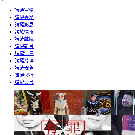
Search
講鏟宣傳
講鏟專題
講鏟影展
講鏟情報
講鏟戲院
講鏟新片
講鏟演員
講鏟片博
講鏟現象
講鏟發行
講鏟舊片