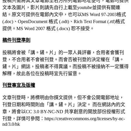
投稿只需將其文章電郵至右方所列電郵地址便可，電郵可提供
文本及圖片，影片則請先自行上載至youtube並提供有關連
結。原文可提供在電郵內文中，也可以MS Word 97-2003格式
(.doc)、OpenDocument 格式 (.odt)、Rich Text Format (.rtf)格式
提供。MS Word 2007 格式 (.docx) 恕不接受。
稿件刊登準則
投稿將會被「講。鏟。片」的一眾人員評審，合用者會獲刊
登，不合用者不會被刊登。而會否被刊登的決定權在「講。
鏟。片」網誌，投稿者不得異議。而投稿不被接納不一定獲得
解釋，故此各位在投稿時宜先行留意。
刊登事宜及版權
文章刊登時，將標明由你撰文提供，但不會公開電郵地址，
刊登日期和時間則由「講。鏟。片」決定。 而在網誌內的文
章，將會以CC 3.0 BY-NC-ND 共享創意的開放部份授權形式
刊登，詳情可參閱：https://creativecommons.org/licenses/by-nc-
nd/3.0/hk