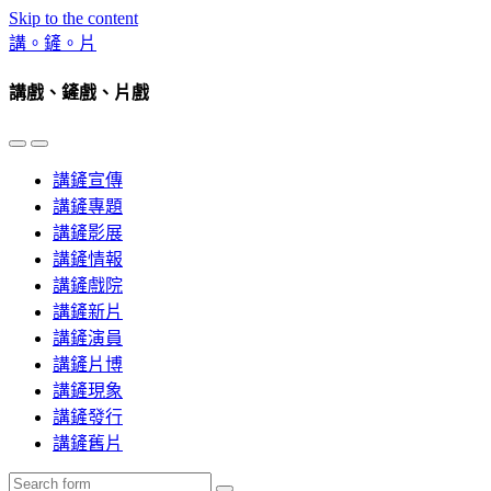
Skip to the content
講。鏟。片
講戲、鏟戲、片戲
Toggle
Toggle
the
the
講鏟宣傳
mobile
search
menu
field
講鏟專題
講鏟影展
講鏟情報
講鏟戲院
講鏟新片
講鏟演員
講鏟片博
講鏟現象
講鏟發行
講鏟舊片