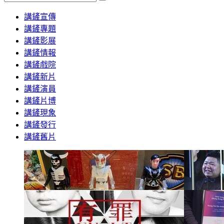
Search
講鏟宣傳
講鏟專題
講鏟影展
講鏟情報
講鏟戲院
講鏟新片
講鏟演員
講鏟片博
講鏟現象
講鏟發行
講鏟舊片