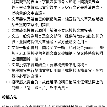
對其觀點的表達，字數過多卻令人於網上閱讀失去興
趣。畢竟本網誌以文字為主，大家行文宜先釐清理念，
以適量的文字表遠。
文章要求有著自己的觀點角度，純宣傳的文章又或是觀
點全無的文章不用提供。
文章該為投稿者原創，敬請不要以抄襲文章投稿。
文章一般分為引言及全文部份，提供時敬請指出如何分
界，並同時提供文章標題，以方便貼文之用。
文章一般都會附上圖片至少一幀，也可配合youtube上短
片。若無圖片提供者而文章又被採納，貼文時將會被附
上相關圖片一幀。
文章投稿不會有酬金，要求稿費者不用投稿。
投稿前宜先行釐清文章使用圖片或影片版權事宜，免招
惹不必要的麻煩。
投稿屬文責自負，故此若果投稿日後惹來任何法律上的
問題，「講。鏟。片」恕不負責。
投稿方法