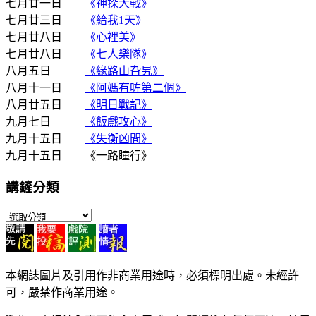
七月廿一日
《神探大戰》
七月廿三日
《給我1天》
七月廿八日
《心裡美》
七月廿八日
《七人樂隊》
八月五日
《緣路山旮旯》
八月十一日
《阿媽有咗第二個》
八月廿五日
《明日戰記》
九月七日
《飯戲攻心》
九月十五日
《失衡凶間》
九月十五日 《一路瞳行》
講鏟分類
講
鏟
分
類
本網誌圖片及引用作非商業用途時，必須標明出處。未經許
可，嚴禁作商業用途。