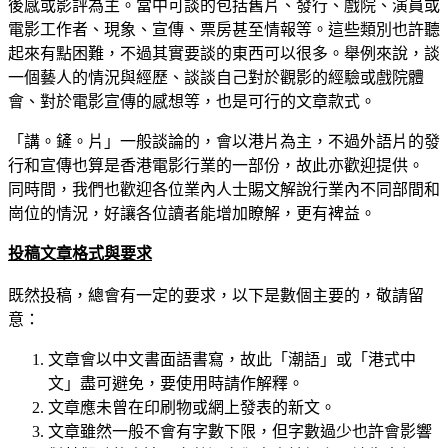
後感或影評為主。當中可談的包括舊片、發行、戲院、演員或
電影工作者、現象、宣傳、票房甚至情報等。這些類別也許聽
起來有點困難，不過其實要談的東西可以很多。舉例來說，談
一個藝人的情況與經歷、談談自己對於觀影的經驗或戲院體
會、對於電影宣傳的感想等，也是可行的文章款式。
「講。鏟。片」一般談論的，會以港片為主，不過外語片的發
行和宣傳也算是香港電影行業的一部份，故此亦歡迎提供。
同時間，我們也歡迎各位業內人士賜文解說行業內不同部間和
崗位的情況，好讓各位讀者能增加瞭解，更有裨益。
投稿文章格式與要求
既然投稿，總會有一定的要求，以下是數個主要的，敬請留
意：
文章會以中文書面語書寫，故此「潮語」或「港式中
文」盡可避免，要使用時請作解釋。
文章應未曾在印刷物或網上發表的新文。
文章雖然一般不會有字數下限，但字數過少也許會影響