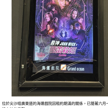
位於尖沙咀廣東道的海運戲院因租約期滿的關係，已隨著六月