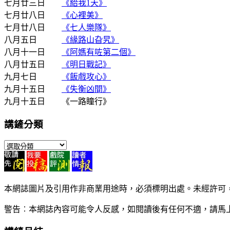
七月廿三日
《給我1天》
七月廿八日
《心裡美》
七月廿八日
《七人樂隊》
八月五日
《緣路山旮旯》
八月十一日
《阿媽有咗第二個》
八月廿五日
《明日戰記》
九月七日
《飯戲攻心》
九月十五日
《失衡凶間》
九月十五日 《一路瞳行》
講鏟分類
講
鏟
分
類
本網誌圖片及引用作非商業用途時，必須標明出處。未經許可
警告︰本網誌內容可能令人反感，如閱讀後有任何不適，請馬