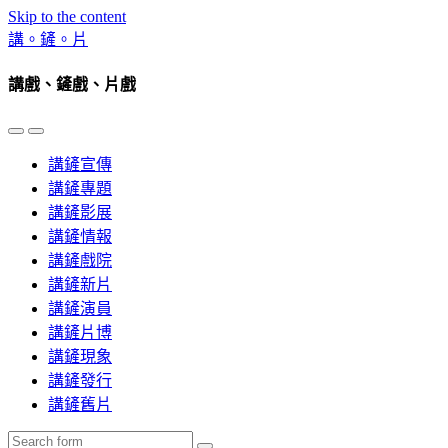
Skip to the content
講。鏟。片
講戲、鏟戲、片戲
Toggle
Toggle
the
the
講鏟宣傳
mobile
search
menu
field
講鏟專題
講鏟影展
講鏟情報
講鏟戲院
講鏟新片
講鏟演員
講鏟片博
講鏟現象
講鏟發行
講鏟舊片