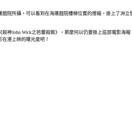
院所攝，可以看到在海運戲院樓梯位置的燈箱，掛上了洲立發行，
神John Wick之芭蕾殺姬》，那麼何以仍要掛上這部電影
影在港上映的曝光度吧！