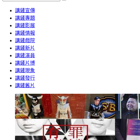
Search
講鏟宣傳
講鏟專題
講鏟影展
講鏟情報
講鏟戲院
講鏟新片
講鏟演員
講鏟片博
講鏟現象
講鏟發行
講鏟舊片