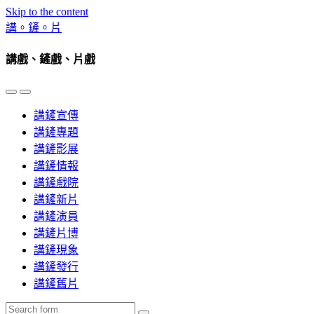
Skip to the content
講。鏟。片
講戲、鏟戲、片戲
Toggle
Toggle
the
the
講鏟宣傳
mobile
search
menu
field
講鏟專題
講鏟影展
講鏟情報
講鏟戲院
講鏟新片
講鏟演員
講鏟片博
講鏟現象
講鏟發行
講鏟舊片