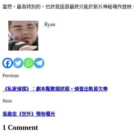
當然，最為特別的，也許是這部最終只能於新片神秘場作放映
Ryan
Previous
《私家偵探》：劇本鬆散描述弱，偵查出軌皆欠奉
Next
吳啟忠《世外》預告曝光
1 Comment