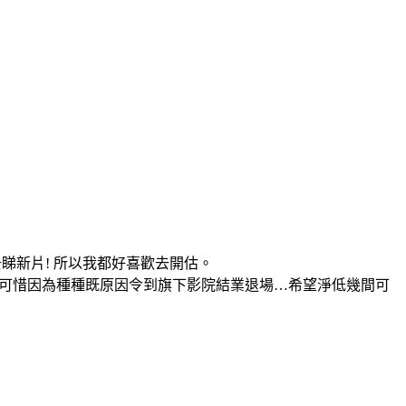
睇新片! 所以我都好喜歡去開估。
好可惜因為種種既原因令到旗下影院結業退場…希望淨低幾間可