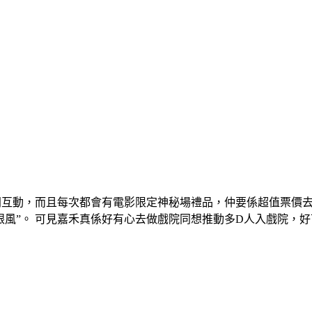
同互動，而且每次都會有電影限定神秘場禮品，仲要係超值票價去
跟風”。 可見嘉禾真係好有心去做戲院同想推動多D人入戲院，