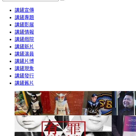
Search
講鏟宣傳
講鏟專題
講鏟影展
講鏟情報
講鏟戲院
講鏟新片
講鏟演員
講鏟片博
講鏟現象
講鏟發行
講鏟舊片