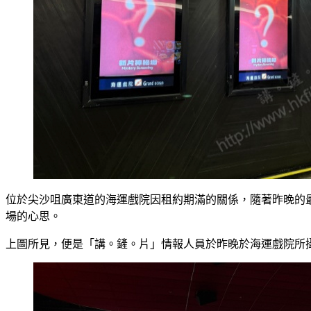
位於尖沙咀廣東道的海運戲院因租約期滿的關係，隨著昨晚的
場的心思。
上圖所見，便是「講。鏟。片」情報人員於昨晚於海運戲院所