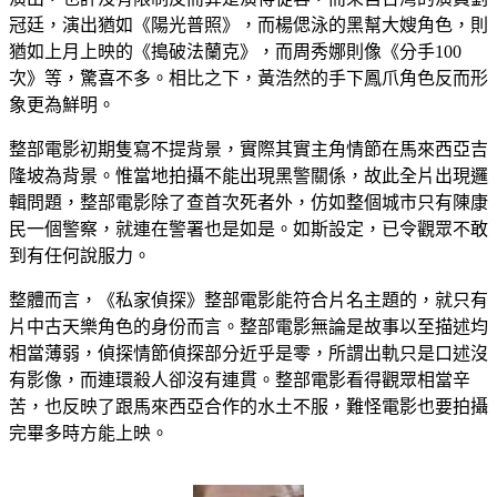
冠廷，演出猶如《陽光普照》，而楊偲泳的黑幫大嫂角色，則
猶如上月上映的《搗破法蘭克》，而周秀娜則像《分手100
次》等，驚喜不多。相比之下，黃浩然的手下鳳爪角色反而形
象更為鮮明。
整部電影初期隻寫不提背景，實際其實主角情節在馬來西亞吉
隆坡為背景。惟當地拍攝不能出現黑警關係，故此全片出現邏
輯問題，整部電影除了查首次死者外，仿如整個城市只有陳康
民一個警察，就連在警署也是如是。如斯設定，已令觀眾不敢
到有任何說服力。
整體而言，《私家偵探》整部電影能符合片名主題的，就只有
片中古天樂角色的身份而言。整部電影無論是故事以至描述均
相當薄弱，偵探情節偵探部分近乎是零，所謂出軌只是口述沒
有影像，而連環殺人卻沒有連貫。整部電影看得觀眾相當辛
苦，也反映了跟馬來西亞合作的水土不服，難怪電影也要拍攝
完畢多時方能上映。