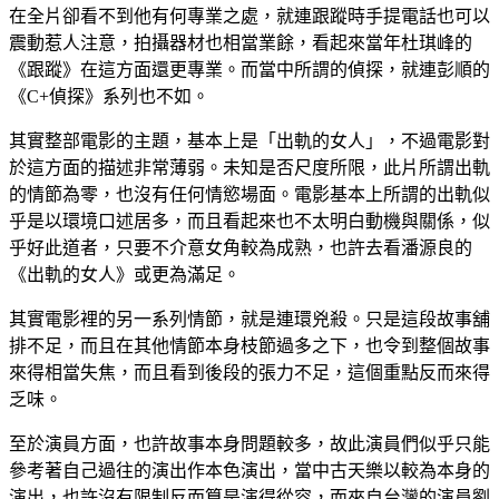
在全片卻看不到他有何專業之處，就連跟蹤時手提電話也可以
震動惹人注意，拍攝器材也相當業餘，看起來當年杜琪峰的
《跟蹤》在這方面還更專業。而當中所謂的偵探，就連彭順的
《C+偵探》系列也不如。
其實整部電影的主題，基本上是「出軌的女人」，不過電影對
於這方面的描述非常薄弱。未知是否尺度所限，此片所謂出軌
的情節為零，也沒有任何情慾場面。電影基本上所謂的出軌似
乎是以環境口述居多，而且看起來也不太明白動機與關係，似
乎好此道者，只要不介意女角較為成熟，也許去看潘源良的
《出軌的女人》或更為滿足。
其實電影裡的另一系列情節，就是連環兇殺。只是這段故事舖
排不足，而且在其他情節本身枝節過多之下，也令到整個故事
來得相當失焦，而且看到後段的張力不足，這個重點反而來得
乏味。
至於演員方面，也許故事本身問題較多，故此演員們似乎只能
參考著自己過往的演出作本色演出，當中古天樂以較為本身的
演出，也許沒有限制反而算是演得從容，而來自台灣的演員劉