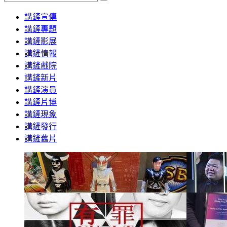
Search
講鏟宣傳
講鏟專題
講鏟影展
講鏟情報
講鏟戲院
講鏟新片
講鏟演員
講鏟片博
講鏟現象
講鏟發行
講鏟舊片