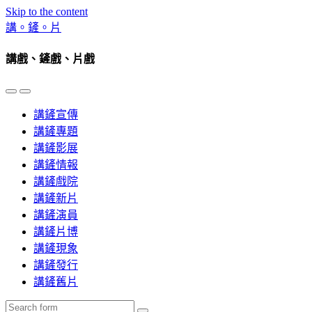
Skip to the content
講。鏟。片
講戲、鏟戲、片戲
Toggle
Toggle
the
the
講鏟宣傳
mobile
search
menu
field
講鏟專題
講鏟影展
講鏟情報
講鏟戲院
講鏟新片
講鏟演員
講鏟片博
講鏟現象
講鏟發行
講鏟舊片