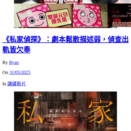
《私家偵探》：劇本鬆散描述弱，偵查出
軌皆欠奉
By
Ryan
On
31/05/2025
In
講鏟新片