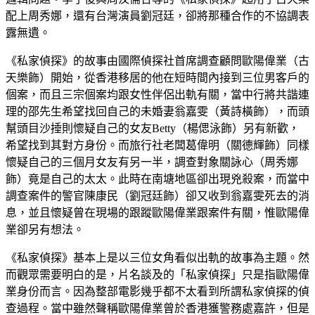
配上周秀娜，還有台灣演員劉冠廷，卻將那種合作的不協調表
露無遺。
《私家偵探》的故事由國際偵探社首席調查顧問歐陽偉業（古
天樂飾）開始，從香港移居的他在短時間內接到三位男客戶的
個案，而且三宗個案均跟女性伴侶出軌有關，當中行將共諧連
理的邵先生希望找回自己的未婚妻翁嘉雯（黃詩橫飾），而頭
幫頭目沙捶則懷疑自己的女友Betty（楊偲泳飾）另有新歡，
希望找到其對方身份。而旅行社老闆葛偉明（關德輝飾）同樣
懷疑自己的三個月女友有另一半，調查對象關詠心（周秀娜
飾）竟是自己的太太。此時在南塘地區卻出現兇殺案，而當中
調查案件的警官陳康民（劉冠廷飾）卻又收到翁嘉雯死去的消
息，並且懷疑曾在現場的跟蹤歐陽偉業跟案件有關，惟歐陽偉
業卻另有想法。
《私家偵探》基本上是以三位女角看似出軌的故事為主題。然
而觀眾需要明白的是，片名談及的「私家偵探」只是指歐陽偉
業身份而言。因為整部電影幾乎都不太看到所謂私家偵探的偵
查過程。當中雖然聲稱歐陽偉業曾於香港獲警務處嘉許，但是