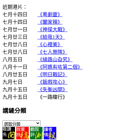
近期港片：
七月十四日
《粵劇靈》
七月十四日
《闔家辣》
七月廿一日
《神探大戰》
七月廿三日
《給我1天》
七月廿八日
《心裡美》
七月廿八日
《七人樂隊》
八月五日
《緣路山旮旯》
八月十一日
《阿媽有咗第二個》
八月廿五日
《明日戰記》
九月七日
《飯戲攻心》
九月十五日
《失衡凶間》
九月十五日 《一路瞳行》
講鏟分類
講
鏟
分