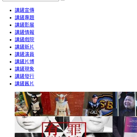
Search
講鏟宣傳
講鏟專題
講鏟影展
講鏟情報
講鏟戲院
講鏟新片
講鏟演員
講鏟片博
講鏟現象
講鏟發行
講鏟舊片