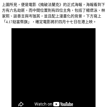
上圖所見，便是電影《搗破法蘭克》的正式海報，海報看到下
方有六名劫匪，而中間位置則有四位主角，包括了楊偲泳、林
家熙、談善言與岑珈其，並且配上漫畫化的背景，下方寫上
「4.17劫富祭旗」，確定電影將於四月十七日在港上映。