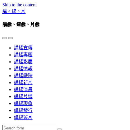
Skip to the content
講。鏟。片
講戲、鏟戲、片戲
Toggle
Toggle
the
the
講鏟宣傳
mobile
search
menu
field
講鏟專題
講鏟影展
講鏟情報
講鏟戲院
講鏟新片
講鏟演員
講鏟片博
講鏟現象
講鏟發行
講鏟舊片