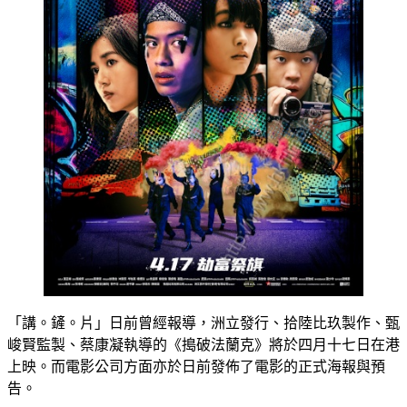
「講。鏟。片」日前曾經報導，洲立發行、拾陸比玖製作、甄
峻賢監製、蔡康凝執導的《搗破法蘭克》將於四月十七日在港
上映。而電影公司方面亦於日前發佈了電影的正式海報與預
告。