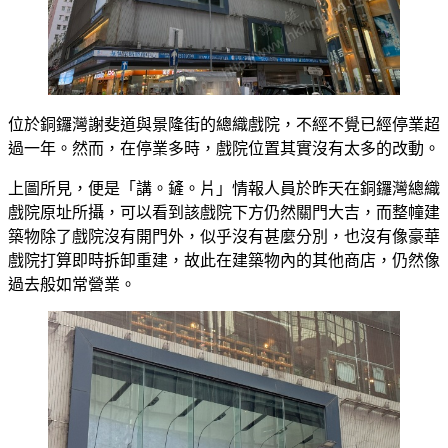
位於銅鑼灣謝斐道與景隆街的總織戲院，不經不覺已經停業超
過一年。然而，在停業多時，戲院位置其實沒有太多的改動。
上圖所見，便是「講。鏟。片」情報人員於昨天在銅鑼灣總織
戲院原址所攝，可以看到該戲院下方仍然關門大吉，而整幢建
築物除了戲院沒有開門外，似乎沒有甚麼分別，也沒有像豪華
戲院打算即時拆卸重建，故此在建築物內的其他商店，仍然像
過去般如常營業。