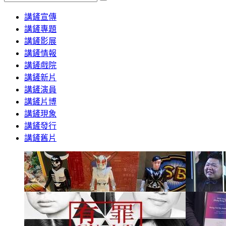
Search
講鏟宣傳
講鏟專題
講鏟影展
講鏟情報
講鏟戲院
講鏟新片
講鏟演員
講鏟片博
講鏟現象
講鏟發行
講鏟舊片