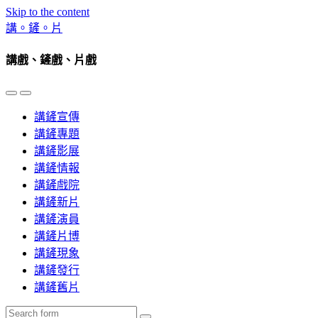
Skip to the content
講。鏟。片
講戲、鏟戲、片戲
Toggle
Toggle
the
the
講鏟宣傳
mobile
search
menu
field
講鏟專題
講鏟影展
講鏟情報
講鏟戲院
講鏟新片
講鏟演員
講鏟片博
講鏟現象
講鏟發行
講鏟舊片