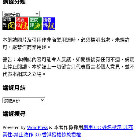
講鏟分類
講
鏟
分
類
本網誌圖片及引用作非商業用途時，必須標明出處。未經許
可，嚴禁作商業用途。
警告︰本網誌內容可能令人反感，如閱讀後有任何不適，請馬
上停止閱讀。本網誌上一切留言只代表留言者個人意見，並不
代表本網誌之立場。
講鏟月結
講
鏟
講鏟搜尋
月
結
Powered by
WordPress
&
本著作係採用
創用 CC 姓名標示-非商
業性-禁止改作 3.0 香港授權條款授權