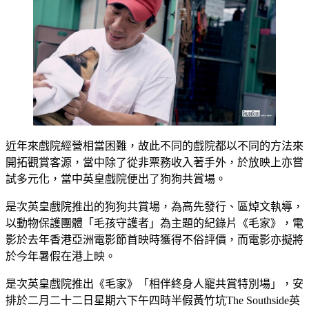
近年來戲院經營相當困難，故此不同的戲院都以不同的方法來
開拓觀賞客源，當中除了從非票務收入著手外，於放映上亦嘗
試多元化，當中英皇戲院便出了狗狗共賞場。
是次英皇戲院推出的狗狗共賞場，為高先發行、區焯文執導，
以動物保護團體「毛孩守護者」為主題的紀錄片《毛家》，電
影於去年香港亞洲電影節首映時獲得不俗評價，而電影亦擬將
於今年暑假在港上映。
是次英皇戲院推出《毛家》「相伴終身人寵共賞特別場」，安
排於二月二十二日星期六下午四時半假黃竹坑The Southside英