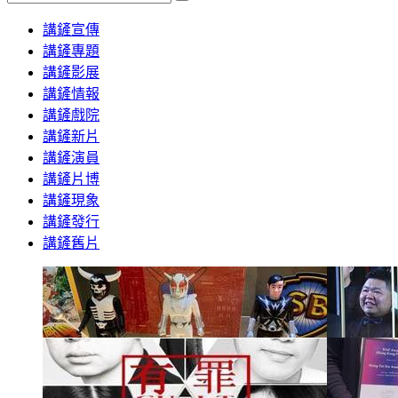
Search
講鏟宣傳
講鏟專題
講鏟影展
講鏟情報
講鏟戲院
講鏟新片
講鏟演員
講鏟片博
講鏟現象
講鏟發行
講鏟舊片