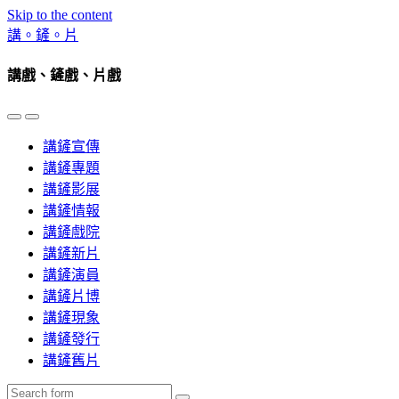
Skip to the content
講。鏟。片
講戲、鏟戲、片戲
Toggle
Toggle
the
the
講鏟宣傳
mobile
search
menu
field
講鏟專題
講鏟影展
講鏟情報
講鏟戲院
講鏟新片
講鏟演員
講鏟片博
講鏟現象
講鏟發行
講鏟舊片