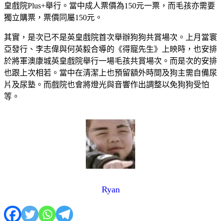
皇戲院Plus+舉行。當中成人票價為150元一票，而毛孩亦需要
獨立購票，票價同屬150元。
其實，是次已不是英皇戲院首次舉辦狗狗共賞場次。上月當寰
亞發行、李志偉與何英毅合導的《得寵先生》上映時，也安排
於將軍澳康城英皇戲院舉行一場毛孩共賞場次。而是次的安排
也跟上次相若。當中在清潔上也預留額外時間及狗主需自備尿
片及尿塾。而戲院也會將燈光與音響作出調整以免狗狗受怕
等。
Ryan