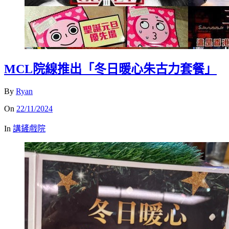
MCL院線推出「冬日暖心朱古力套餐」
By
Ryan
On
22/11/2024
In
講鏟戲院