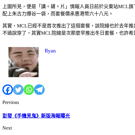
上圖所見，便是「講。鏟。片」情報人員日前於尖東站MCL旗下的
配上朱古力爆谷一袋，而套餐價承惠港幣六十八元。
其實，MCL已經不是首次推出了這個套餐，該院線也於去年
不過說穿了，其實MCL院線是次那麼早推出冬日套餐，也許希
Ryan
Previous
彭發《手機見鬼》新版海報曝光
Next