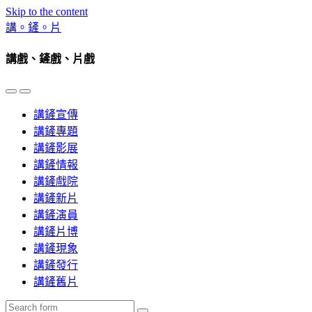
Skip to the content
講。鏟。片
講戲、鏟戲、片戲
Toggle
Toggle
the
the
講鏟宣傳
mobile
search
menu
field
講鏟專題
講鏟影展
講鏟情報
講鏟戲院
講鏟新片
講鏟演員
講鏟片博
講鏟現象
講鏟發行
講鏟舊片