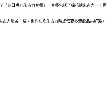
院推出了「冬日暖心朱古力套餐」，套餐包括了棉花糖朱古力一，再
朱古力爆谷一袋，也許在吃朱古力時或需要多添飲品來解渴。