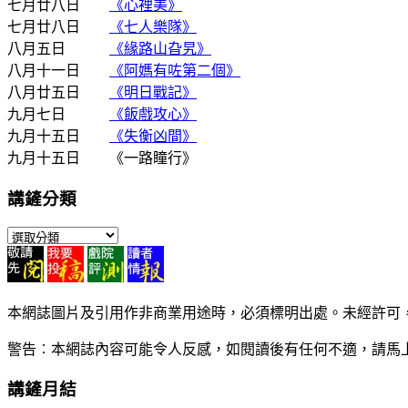
七月廿八日
《心裡美》
七月廿八日
《七人樂隊》
八月五日
《緣路山旮旯》
八月十一日
《阿媽有咗第二個》
八月廿五日
《明日戰記》
九月七日
《飯戲攻心》
九月十五日
《失衡凶間》
九月十五日 《一路瞳行》
講鏟分類
講
鏟
分
類
本網誌圖片及引用作非商業用途時，必須標明出處。未經許可
警告︰本網誌內容可能令人反感，如閱讀後有任何不適，請馬
講鏟月結