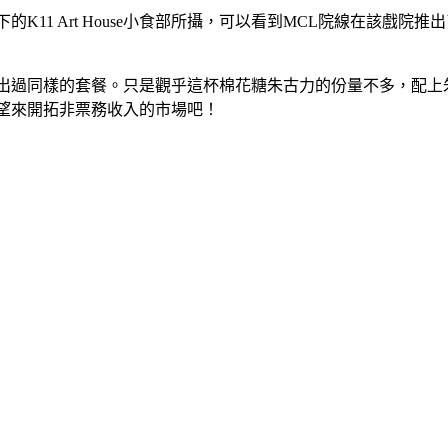
K11 Art House小食部所攝，可以看到MCL院線在該戲
推出過同樣的套餐。只是觀乎這杯棉花糖朱古力的份量不多，配上
望來開拓非票務收入的市場吧！