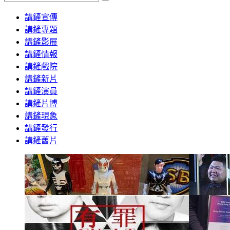
Search
講鏟宣傳
講鏟專題
講鏟影展
講鏟情報
講鏟戲院
講鏟新片
講鏟演員
講鏟片博
講鏟現象
講鏟發行
講鏟舊片