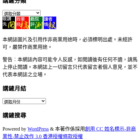
講鏟分類
講
鏟
分
類
本網誌圖片及引用作非商業用途時，必須標明出處。未經許
可，嚴禁作商業用途。
警告︰本網誌內容可能令人反感，如閱讀後有任何不適，請馬
上停止閱讀。本網誌上一切留言只代表留言者個人意見，並不
代表本網誌之立場。
講鏟月結
講
鏟
講鏟搜尋
月
結
Powered by
WordPress
&
本著作係採用
創用 CC 姓名標示-非商
業性-禁止改作 3.0 香港授權條款授權