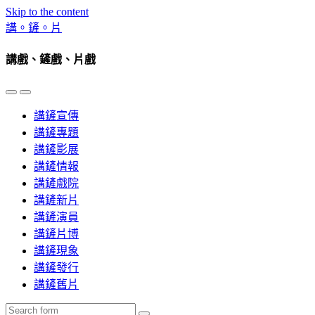
Skip to the content
講。鏟。片
講戲、鏟戲、片戲
Toggle
Toggle
the
the
講鏟宣傳
mobile
search
menu
field
講鏟專題
講鏟影展
講鏟情報
講鏟戲院
講鏟新片
講鏟演員
講鏟片博
講鏟現象
講鏟發行
講鏟舊片