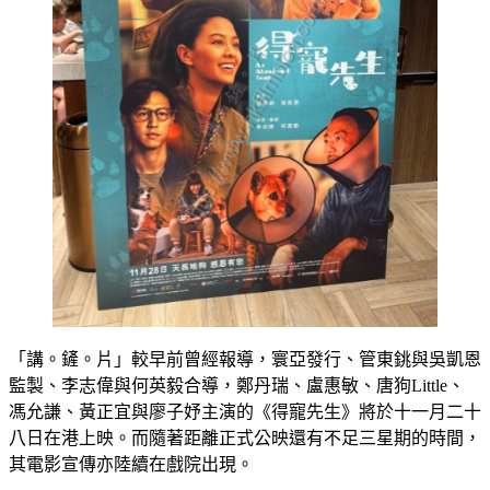
「講。鏟。片」較早前曾經報導，寰亞發行、管東銚與吳凱恩
監製、李志偉與何英毅合導，鄭丹瑞、盧惠敏、唐狗Little、
馮允謙、黃正宜與廖子妤主演的《得寵先生》將於十一月二十
八日在港上映。而隨著距離正式公映還有不足三星期的時間，
其電影宣傳亦陸續在戲院出現。