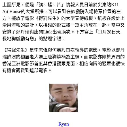
上圖所見，便是「講。鏟。片」情報人員日前於尖東站K11
Art House的大堂所攝，可以看到在該戲院入場檢票位置的左
方，擺放了電影《得寵先生》的大型宣傳紙板，紙板在設計上
沿用海報的設計，以拼砌的形式將一眾主角放在一起，當中又
安排了鄭丹瑞與唐狗Little出現兩次。下方寫上「11月28日天
長地狗感動有您」的點題字眼。
《得寵先生》是李志偉與何英毅首次執導的電影，電影以鄭丹
瑞飾演的獨居老人遇上唐狗燒楠為主線，而電影亦剛於周四的
香港亞洲電影節首度與香港觀眾見面，相信向隅的觀眾也很快
有機會觀賞到這部電影。
Ryan