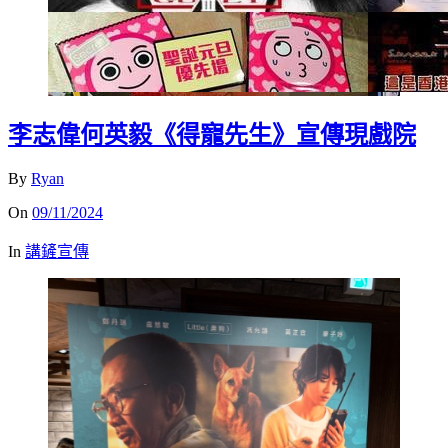
李志偉何英毅《得寵先生》宣傳現戲院
By
Ryan
On
09/11/2024
In
講鏟宣傳