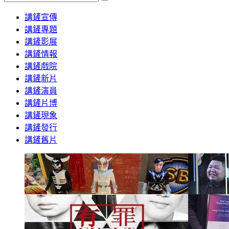
Search
講鏟宣傳
講鏟專題
講鏟影展
講鏟情報
講鏟戲院
講鏟新片
講鏟演員
講鏟片博
講鏟現象
講鏟發行
講鏟舊片