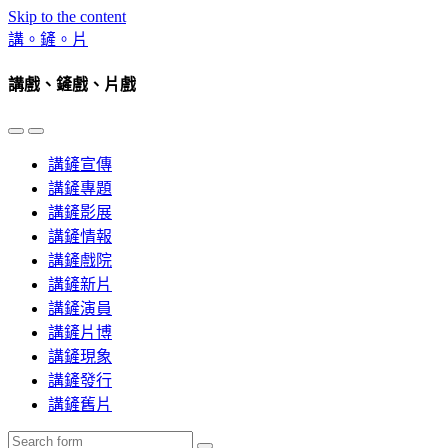
Skip to the content
講。鏟。片
講戲、鏟戲、片戲
Toggle
Toggle
the
the
講鏟宣傳
mobile
search
menu
field
講鏟專題
講鏟影展
講鏟情報
講鏟戲院
講鏟新片
講鏟演員
講鏟片博
講鏟現象
講鏟發行
講鏟舊片