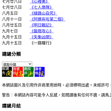
七月廿八日
《心裡美》
七月廿八日
《七人樂隊》
八月五日
《緣路山旮旯》
八月十一日
《阿媽有咗第二個》
八月廿五日
《明日戰記》
九月七日
《飯戲攻心》
九月十五日
《失衡凶間》
九月十五日 《一路瞳行》
講鏟分類
講
鏟
分
類
本網誌圖片及引用作非商業用途時，必須標明出處。未經許可
警告︰本網誌內容可能令人反感，如閱讀後有任何不適，請馬
講鏟月結