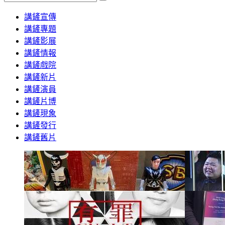
Search
講鏟宣傳
講鏟專題
講鏟影展
講鏟情報
講鏟戲院
講鏟新片
講鏟演員
講鏟片博
講鏟現象
講鏟發行
講鏟舊片