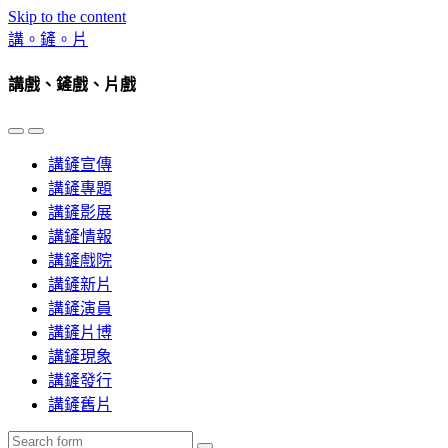
Skip to the content
講。鏟。片
講戲、鏟戲、片戲
Toggle
Toggle
the
the
講鏟宣傳
mobile
search
menu
field
講鏟專題
講鏟影展
講鏟情報
講鏟戲院
講鏟新片
講鏟演員
講鏟片博
講鏟現象
講鏟發行
講鏟舊片