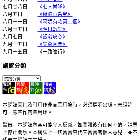
七月廿八日
《七人樂隊》
八月五日
《緣路山旮旯》
八月十一日
《阿媽有咗第二個》
八月廿五日
《明日戰記》
九月七日
《飯戲攻心》
九月十五日
《失衡凶間》
九月十五日 《一路瞳行》
講鏟分類
講
鏟
分
類
本網誌圖片及引用作非商業用途時，必須標明出處。未經許
可，嚴禁作商業用途。
警告︰本網誌內容可能令人反感，如閱讀後有任何不適，請馬
上停止閱讀。本網誌上一切留言只代表留言者個人意見，並不
代表本網誌之立場。