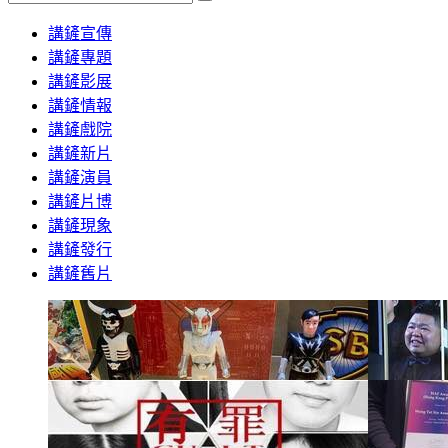
Search
講鏟宣傳
講鏟專題
講鏟影展
講鏟情報
講鏟戲院
講鏟新片
講鏟演員
講鏟片博
講鏟現象
講鏟發行
講鏟舊片