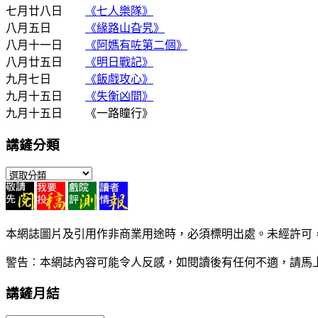
七月廿八日
《七人樂隊》
八月五日
《緣路山旮旯》
八月十一日
《阿媽有咗第二個》
八月廿五日
《明日戰記》
九月七日
《飯戲攻心》
九月十五日
《失衡凶間》
九月十五日 《一路瞳行》
講鏟分類
講
鏟
分
類
本網誌圖片及引用作非商業用途時，必須標明出處。未經許可
警告︰本網誌內容可能令人反感，如閱讀後有任何不適，請馬
講鏟月結