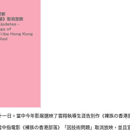
十一日。當中今年影展選映了雲翔執導生涯告別作《裸族の香港
新，當中指電影《裸族の香港部落》「因技術問題」取消放映，並且