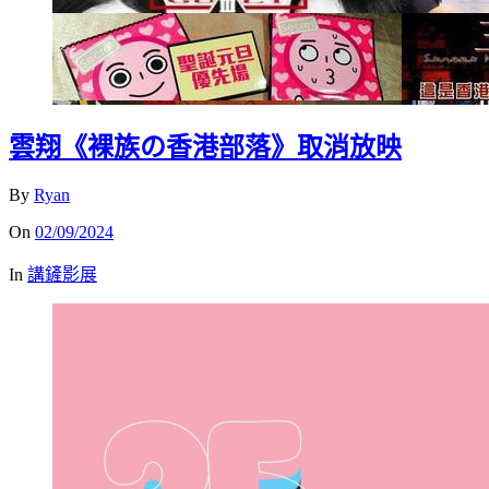
雲翔《裸族の香港部落》取消放映
By
Ryan
On
02/09/2024
In
講鏟影展