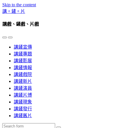
Skip to the content
講。鏟。片
講戲、鏟戲、片戲
Toggle
Toggle
the
the
講鏟宣傳
mobile
search
menu
field
講鏟專題
講鏟影展
講鏟情報
講鏟戲院
講鏟新片
講鏟演員
講鏟片博
講鏟現象
講鏟發行
講鏟舊片