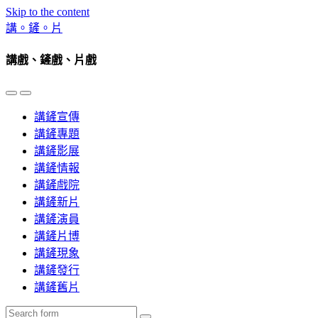
Skip to the content
講。鏟。片
講戲、鏟戲、片戲
Toggle
Toggle
the
the
講鏟宣傳
mobile
search
menu
field
講鏟專題
講鏟影展
講鏟情報
講鏟戲院
講鏟新片
講鏟演員
講鏟片博
講鏟現象
講鏟發行
講鏟舊片