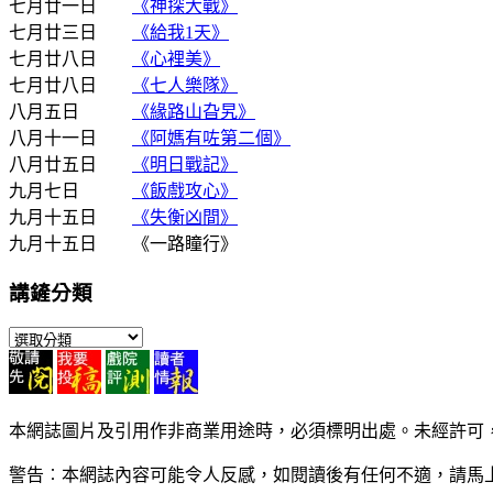
七月廿一日
《神探大戰》
七月廿三日
《給我1天》
七月廿八日
《心裡美》
七月廿八日
《七人樂隊》
八月五日
《緣路山旮旯》
八月十一日
《阿媽有咗第二個》
八月廿五日
《明日戰記》
九月七日
《飯戲攻心》
九月十五日
《失衡凶間》
九月十五日 《一路瞳行》
講鏟分類
講
鏟
分
類
本網誌圖片及引用作非商業用途時，必須標明出處。未經許可
警告︰本網誌內容可能令人反感，如閱讀後有任何不適，請馬