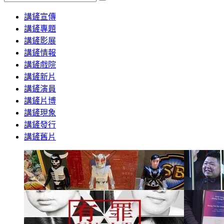
Search
講鏟宣傳
講鏟專題
講鏟影展
講鏟情報
講鏟戲院
講鏟新片
講鏟演員
講鏟片博
講鏟現象
講鏟發行
講鏟舊片