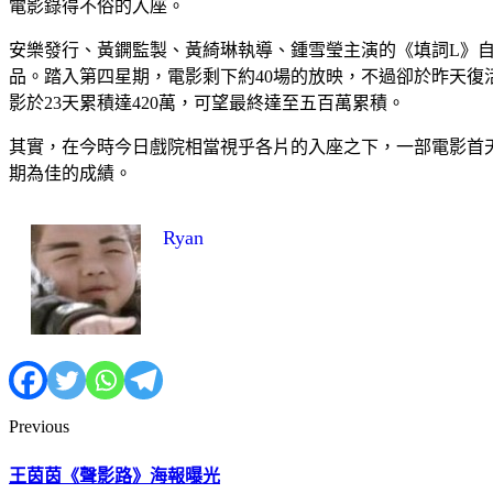
電影錄得不俗的入座。
安樂發行、黃鐦監製、黃綺琳執導、鍾雪瑩主演的《填詞L》
品。踏入第四星期，電影剩下約40場的放映，不過卻於昨天復活
影於23天累積達420萬，可望最終達至五百萬累積。
其實，在今時今日戲院相當視乎各片的入座之下，一部電影首
期為佳的成績。
Ryan
Previous
王茵茵《聲影路》海報曝光