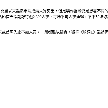
自開畫以來雖然市場成績未算突出，但是製作團隊仍是想著不同
節首天假期錄得逾2,300人次，每場平均人次達56，不下於環球
天或首周入座不如人意，一般都難以翻身。觀乎《填詞L》雖然