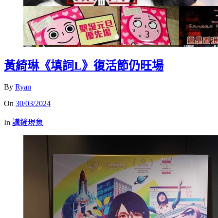
黃綺琳《填詞L》復活節仍旺場
By
Ryan
On
30/03/2024
In
講鏟現象