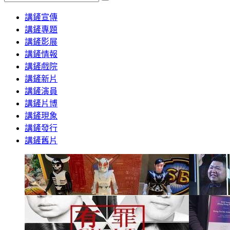
Search
講鏟宣傳
講鏟專題
講鏟影展
講鏟情報
講鏟戲院
講鏟新片
講鏟演員
講鏟片博
講鏟現象
講鏟發行
講鏟舊片