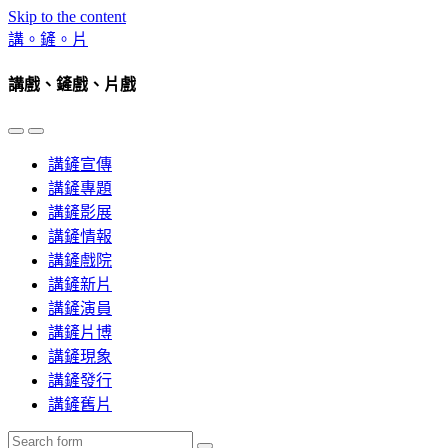
Skip to the content
講。鏟。片
講戲、鏟戲、片戲
Toggle
Toggle
the
the
講鏟宣傳
mobile
search
menu
field
講鏟專題
講鏟影展
講鏟情報
講鏟戲院
講鏟新片
講鏟演員
講鏟片博
講鏟現象
講鏟發行
講鏟舊片