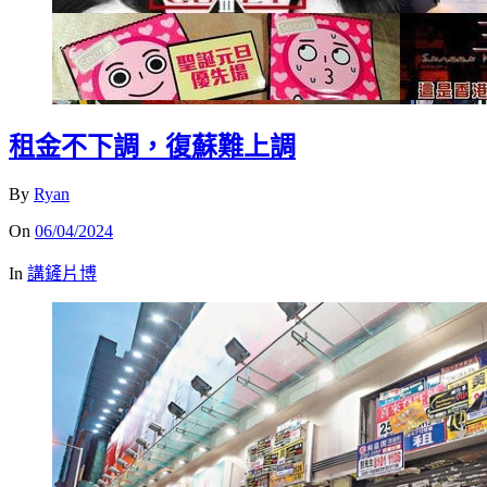
租金不下調，復蘇難上調
By
Ryan
On
06/04/2024
In
講鏟片博