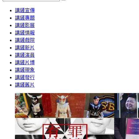
Search
講鏟宣傳
講鏟專題
講鏟影展
講鏟情報
講鏟戲院
講鏟新片
講鏟演員
講鏟片博
講鏟現象
講鏟發行
講鏟舊片