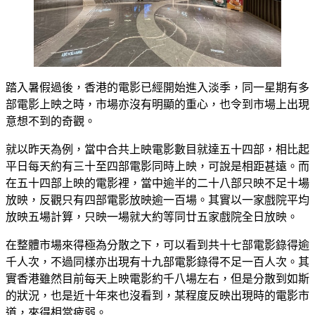
踏入暑假過後，香港的電影已經開始進入淡季，同一星期有多
部電影上映之時，市場亦沒有明顯的重心，也令到市場上出現
意想不到的奇觀。
就以昨天為例，當中合共上映電影數目就達五十四部，相比起
平日每天約有三十至四部電影同時上映，可說是相距甚遠。而
在五十四部上映的電影裡，當中逾半的二十八部只映不足十場
放映，反觀只有四部電影放映逾一百場。其實以一家戲院平均
放映五場計算，只映一場就大約等同廿五家戲院全日放映。
在整體市場來得極為分散之下，可以看到共十七部電影錄得逾
千人次，不過同樣亦出現有十九部電影錄得不足一百人次。其
實香港雖然目前每天上映電影約千八場左右，但是分散到如斯
的狀況，也是近十年來也沒看到，某程度反映出現時的電影市
道，來得相當疲弱。