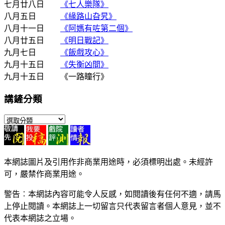
七月廿八日
《七人樂隊》
八月五日
《緣路山旮旯》
八月十一日
《阿媽有咗第二個》
八月廿五日
《明日戰記》
九月七日
《飯戲攻心》
九月十五日
《失衡凶間》
九月十五日 《一路瞳行》
講鏟分類
講
鏟
分
類
本網誌圖片及引用作非商業用途時，必須標明出處。未經許
可，嚴禁作商業用途。
警告︰本網誌內容可能令人反感，如閱讀後有任何不適，請馬
上停止閱讀。本網誌上一切留言只代表留言者個人意見，並不
代表本網誌之立場。