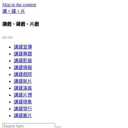
Skip to the content
講。鏟。片
講戲、鏟戲、片戲
Toggle
Toggle
the
the
講鏟宣傳
mobile
search
menu
field
講鏟專題
講鏟影展
講鏟情報
講鏟戲院
講鏟新片
講鏟演員
講鏟片博
講鏟現象
講鏟發行
講鏟舊片