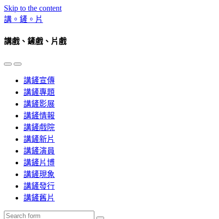
Skip to the content
講。鏟。片
講戲、鏟戲、片戲
Toggle
Toggle
the
the
講鏟宣傳
mobile
search
menu
field
講鏟專題
講鏟影展
講鏟情報
講鏟戲院
講鏟新片
講鏟演員
講鏟片博
講鏟現象
講鏟發行
講鏟舊片