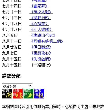
七月十四日
《粵劇靈》
七月十四日
《闔家辣》
七月廿一日
《神探大戰》
七月廿三日
《給我1天》
七月廿八日
《心裡美》
七月廿八日
《七人樂隊》
八月五日
《緣路山旮旯》
八月十一日
《阿媽有咗第二個》
八月廿五日
《明日戰記》
九月七日
《飯戲攻心》
九月十五日
《失衡凶間》
九月十五日 《一路瞳行》
講鏟分類
講
鏟
分
類
本網誌圖片及引用作非商業用途時，必須標明出處。未經許