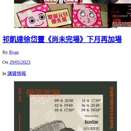
祁凱達徐岱靈《尚未完場》下月再加場
By
Ryan
On
29/05/2023
In
講鏟情報