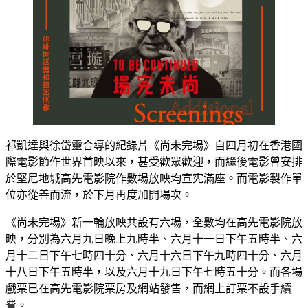
祁凱達與徐岱靈合導的紀錄片《尚未完場》自四月初在香港國
際電影節作世界首映以來，甚受歡眾歡迎，而繼後電影曾安排
於堅尼地城高先電影院作數場放映均宣宪滿座。而電影製作單
位亦從善而流，於下月再度加開場次。
《尚未完場》新一輪放映共設有六場，全數均在高先電影院放
映，分別為六月九日晚上九時半、六月十一日下午五時半、六
月十二日下午七時四十分、六月十六日下午九時四十分、六月
十八日下午五時半，以及六月十九日下午七時五十分。而各場
戲票已在高先電影院票房及網站發售，而網上訂票不設手續
費。