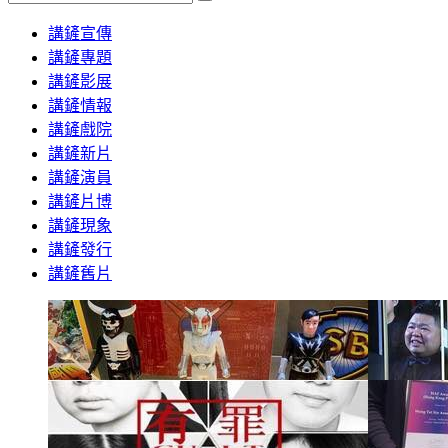
Search
講鏟宣傳
講鏟專題
講鏟影展
講鏟情報
講鏟戲院
講鏟新片
講鏟演員
講鏟片博
講鏟現象
講鏟發行
講鏟舊片