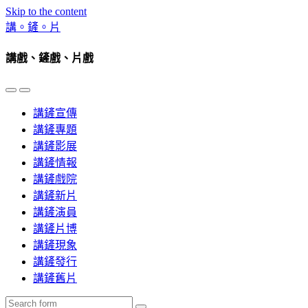
Skip to the content
講。鏟。片
講戲、鏟戲、片戲
Toggle
Toggle
the
the
講鏟宣傳
mobile
search
menu
field
講鏟專題
講鏟影展
講鏟情報
講鏟戲院
講鏟新片
講鏟演員
講鏟片博
講鏟現象
講鏟發行
講鏟舊片