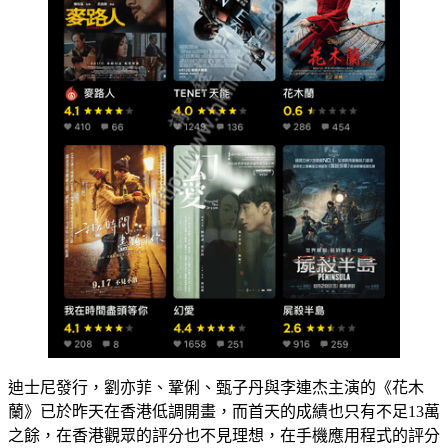
迪士尼發行，劉亦菲、鞏俐、甄子丹與李連杰主演的《花木
蘭》已於昨天在香港低調開畫，而首天的成績也只有不足13萬
之餘，在香港觀眾的評分也不見理想，在手機應用程式的評分