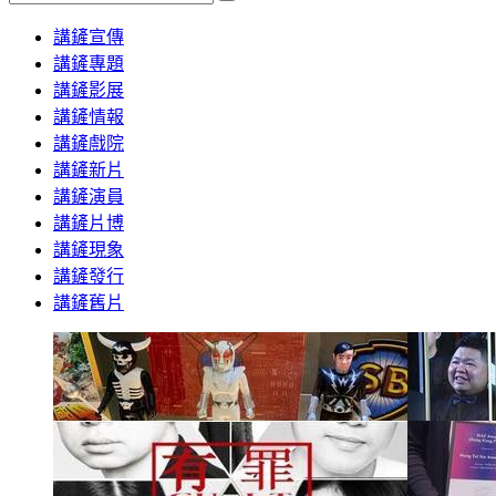
Search
講鏟宣傳
講鏟專題
講鏟影展
講鏟情報
講鏟戲院
講鏟新片
講鏟演員
講鏟片博
講鏟現象
講鏟發行
講鏟舊片