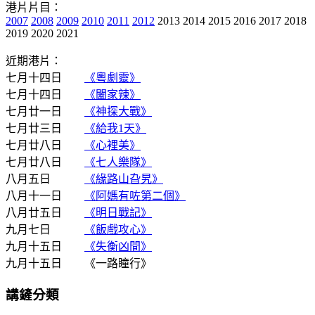
港片片目：
2007
2008
2009
2010
2011
2012
2013 2014 2015 2016 2017 2018
2019 2020 2021
近期港片：
七月十四日
《粵劇靈》
七月十四日
《闔家辣》
七月廿一日
《神探大戰》
七月廿三日
《給我1天》
七月廿八日
《心裡美》
七月廿八日
《七人樂隊》
八月五日
《緣路山旮旯》
八月十一日
《阿媽有咗第二個》
八月廿五日
《明日戰記》
九月七日
《飯戲攻心》
九月十五日
《失衡凶間》
九月十五日 《一路瞳行》
講鏟分類