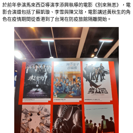
於前年參演馬來西亞導演李添興執導的電影《別來無恙》，電
影合演還包括了蘇凱璇、李雪與陳又瑄，電影講述黃秋生的角
色在疫情期間從香港到了台灣在防疫旅館隔離開始。