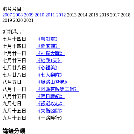
港片片目：
2007
2008
2009
2010
2011
2012
2013 2014 2015 2016 2017 2018
2019 2020 2021
近期港片：
七月十四日
《粵劇靈》
七月十四日
《闔家辣》
七月廿一日
《神探大戰》
七月廿三日
《給我1天》
七月廿八日
《心裡美》
七月廿八日
《七人樂隊》
八月五日
《緣路山旮旯》
八月十一日
《阿媽有咗第二個》
八月廿五日
《明日戰記》
九月七日
《飯戲攻心》
九月十五日
《失衡凶間》
九月十五日 《一路瞳行》
講鏟分類