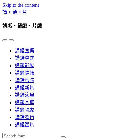
Skip to the content
講。鏟。片
講戲、鏟戲、片戲
Toggle
Toggle
the
the
講鏟宣傳
mobile
search
menu
field
講鏟專題
講鏟影展
講鏟情報
講鏟戲院
講鏟新片
講鏟演員
講鏟片博
講鏟現象
講鏟發行
講鏟舊片