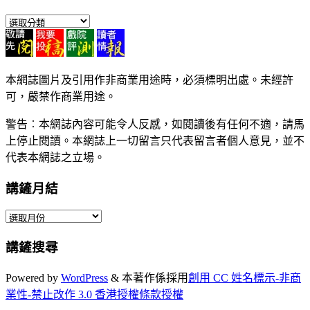
講
鏟
分
類
本網誌圖片及引用作非商業用途時，必須標明出處。未經許
可，嚴禁作商業用途。
警告︰本網誌內容可能令人反感，如閱讀後有任何不適，請馬
上停止閱讀。本網誌上一切留言只代表留言者個人意見，並不
代表本網誌之立場。
講鏟月結
講
鏟
講鏟搜尋
月
結
Powered by
WordPress
&
本著作係採用
創用 CC 姓名標示-非商
業性-禁止改作 3.0 香港授權條款授權