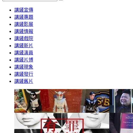
Search
講鏟宣傳
講鏟專題
講鏟影展
講鏟情報
講鏟戲院
講鏟新片
講鏟演員
講鏟片博
講鏟現象
講鏟發行
講鏟舊片