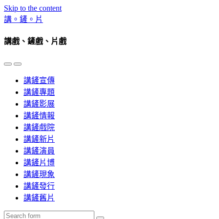
Skip to the content
講。鏟。片
講戲、鏟戲、片戲
Toggle
Toggle
the
the
講鏟宣傳
mobile
search
menu
field
講鏟專題
講鏟影展
講鏟情報
講鏟戲院
講鏟新片
講鏟演員
講鏟片博
講鏟現象
講鏟發行
講鏟舊片