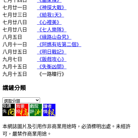
七月十四日
《闔家辣》
七月廿一日
《神探大戰》
七月廿三日
《給我1天》
七月廿八日
《心裡美》
七月廿八日
《七人樂隊》
八月五日
《緣路山旮旯》
八月十一日
《阿媽有咗第二個》
八月廿五日
《明日戰記》
九月七日
《飯戲攻心》
九月十五日
《失衡凶間》
九月十五日 《一路瞳行》
講鏟分類
講
鏟
分
類
本網誌圖片及引用作非商業用途時，必須標明出處。未經許
可，嚴禁作商業用途。