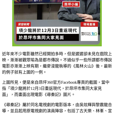
近年來不少電影雖然已經開拍多時，但是遲遲卻未見在戲院上
映，漸漸被觀眾喻為是都市傳說。不過似乎一些所謂都市傳說
電影亦漸漸上映有期，繼麥浚龍執導的《風林火山》後，最新
的例子就有上圖的一例。
上圖所見，便是來自昂坪360官方Facebook專頁的截圖，當中
指「項少龍將於12月3日重返現代，於昂坪市集同大家見
面」，而畫面出現電影《尋秦記》圖片。
《尋秦記》屬於同名電視劇的電影版本，由吳炫輝與黎震龍合
導，並且起用原電視劇的演員陣容，包括了古天樂、林峯、宣