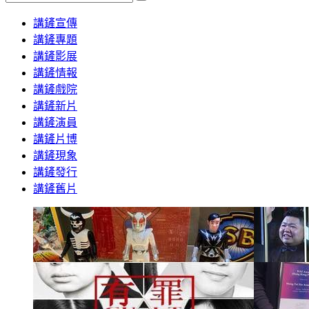
Search
講鏟宣傳
講鏟專題
講鏟影展
講鏟情報
講鏟戲院
講鏟新片
講鏟演員
講鏟片博
講鏟現象
講鏟發行
講鏟舊片