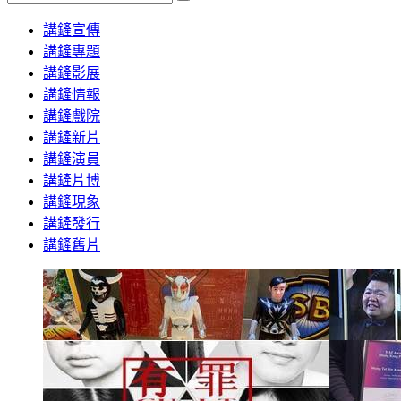
Search
講鏟宣傳
講鏟專題
講鏟影展
講鏟情報
講鏟戲院
講鏟新片
講鏟演員
講鏟片博
講鏟現象
講鏟發行
講鏟舊片