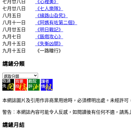
七月廿八日
《心裡美》
七月廿八日
《七人樂隊》
八月五日
《緣路山旮旯》
八月十一日
《阿媽有咗第二個》
八月廿五日
《明日戰記》
九月七日
《飯戲攻心》
九月十五日
《失衡凶間》
九月十五日 《一路瞳行》
講鏟分類
講
鏟
分
類
本網誌圖片及引用作非商業用途時，必須標明出處。未經許可
警告︰本網誌內容可能令人反感，如閱讀後有任何不適，請馬
講鏟月結