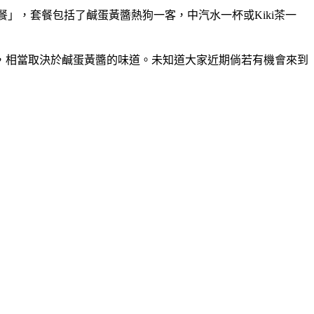
」，套餐包括了鹹蛋黃醬熱狗一客，中汽水一杯或Kiki茶一
，相當取決於鹹蛋黃醬的味道。未知道大家近期倘若有機會來到