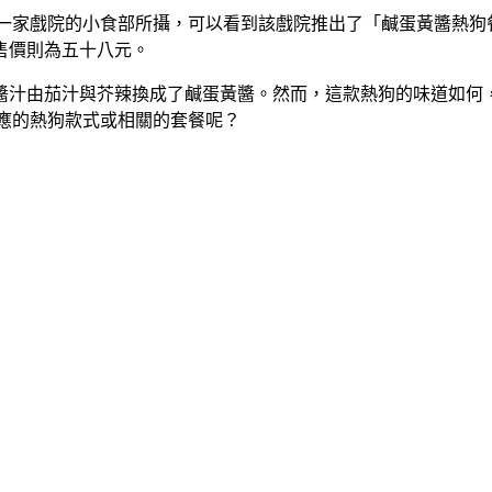
一家戲院的小食部所攝，可以看到該戲院推出了「鹹蛋黃醬熱狗餐
售價則為五十八元。
醬汁由茄汁與芥辣換成了鹹蛋黃醬。然而，這款熱狗的味道如何
應的熱狗款式或相關的套餐呢？