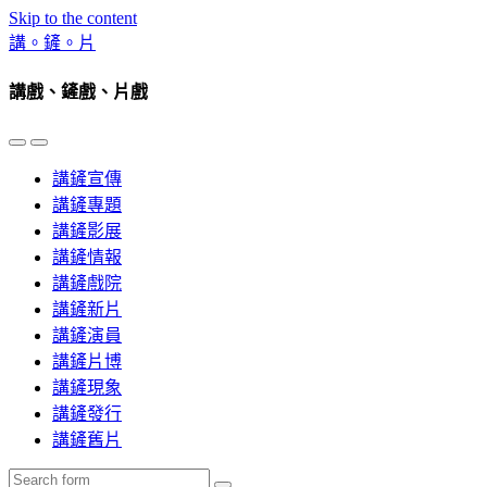
Skip to the content
講。鏟。片
講戲、鏟戲、片戲
Toggle
Toggle
the
the
講鏟宣傳
mobile
search
menu
field
講鏟專題
講鏟影展
講鏟情報
講鏟戲院
講鏟新片
講鏟演員
講鏟片博
講鏟現象
講鏟發行
講鏟舊片