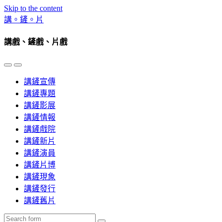
Skip to the content
講。鏟。片
講戲、鏟戲、片戲
Toggle
Toggle
the
the
講鏟宣傳
mobile
search
menu
field
講鏟專題
講鏟影展
講鏟情報
講鏟戲院
講鏟新片
講鏟演員
講鏟片博
講鏟現象
講鏟發行
講鏟舊片