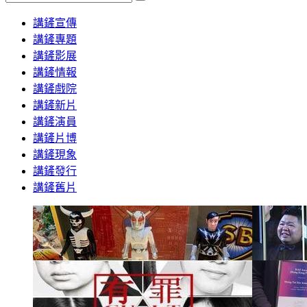
Search
講鏟宣傳
講鏟專題
講鏟影展
講鏟情報
講鏟戲院
講鏟新片
講鏟演員
講鏟片博
講鏟現象
講鏟發行
講鏟舊片