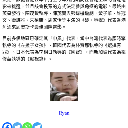
影來挑選，並且該會投票的方式決定參與角逐的電影。最終由
英皇發行、陳茂賢執導、陳茂賢與鄭緯機編劇，黃子華、許冠
文、衛詩雅、朱栢康、周家怡等主演的《破。地獄》代表香港
角逐來屆奧斯卡最佳國際電影。
目前多個地區已確定其「申奧」代表，當中台灣代表為鄒時擎
執導的《左撇子女孩》、韓國代表為朴贊郁執導的《選擇有
罪》、日本代表為李相日執導的《國寶》，而新加坡代表為楊
修華執導的《默視錄》。
Ryan