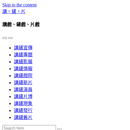
Skip to the content
講。鏟。片
講戲、鏟戲、片戲
Toggle
Toggle
the
the
講鏟宣傳
mobile
search
menu
field
講鏟專題
講鏟影展
講鏟情報
講鏟戲院
講鏟新片
講鏟演員
講鏟片博
講鏟現象
講鏟發行
講鏟舊片