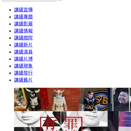
Search
講鏟宣傳
講鏟專題
講鏟影展
講鏟情報
講鏟戲院
講鏟新片
講鏟演員
講鏟片博
講鏟現象
講鏟發行
講鏟舊片