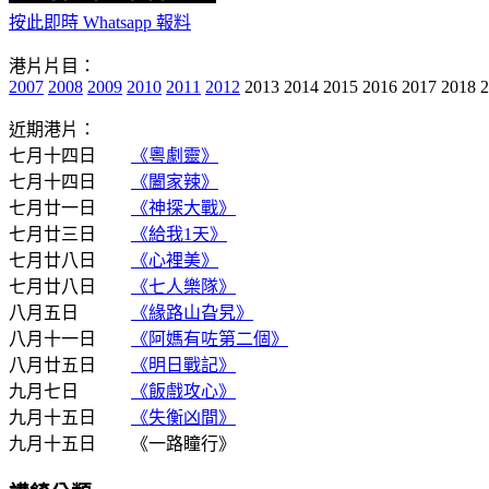
按此即時 Whatsapp 報料
港片片目：
2007
2008
2009
2010
2011
2012
2013 2014 2015 2016 2017 2018 
近期港片：
七月十四日
《粵劇靈》
七月十四日
《闔家辣》
七月廿一日
《神探大戰》
七月廿三日
《給我1天》
七月廿八日
《心裡美》
七月廿八日
《七人樂隊》
八月五日
《緣路山旮旯》
八月十一日
《阿媽有咗第二個》
八月廿五日
《明日戰記》
九月七日
《飯戲攻心》
九月十五日
《失衡凶間》
九月十五日 《一路瞳行》