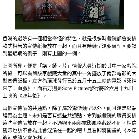
香港的戲院有一個相當奇怪的特色，就是很多時戲院都會安排
款式相若的宣傳紙板放在一起，而且有時類型還要類型。要談
到最近期的例子，則有上圖的一例。
上圖所見，便是「講。鏟。片」情報人員近期於其中一家戲院
所攝，可以看到該家戲院大堂的其中一角擺放了兩部電影的大
型宣傳紙板，左方為環球發行已於五月十五上映的電影《死神
來了：血脈》，而右方則是Sony Pictures發行將於六月十九日
上映的《28年後》。
兩個宣傳品的共通點，除了屬於驚慄類型以外，而且還是以骷
髏頭為主題。未知是否有這些共通點，令到該戲院的職員安排
這些宣傳品放在一起。不過觀乎兩部電影風格截然不同，相信
觀眾也該不會為此會混淆在一起的吧！且看即將開畫的《28年
後》成績又會怎樣。