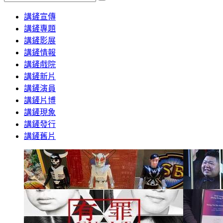
Search
講鏟宣傳
講鏟專題
講鏟影展
講鏟情報
講鏟戲院
講鏟新片
講鏟演員
講鏟片博
講鏟現象
講鏟發行
講鏟舊片