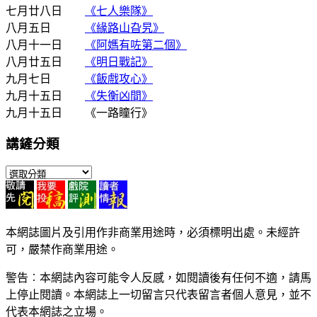
七月廿八日
《七人樂隊》
八月五日
《緣路山旮旯》
八月十一日
《阿媽有咗第二個》
八月廿五日
《明日戰記》
九月七日
《飯戲攻心》
九月十五日
《失衡凶間》
九月十五日 《一路瞳行》
講鏟分類
講
鏟
分
類
本網誌圖片及引用作非商業用途時，必須標明出處。未經許
可，嚴禁作商業用途。
警告︰本網誌內容可能令人反感，如閱讀後有任何不適，請馬
上停止閱讀。本網誌上一切留言只代表留言者個人意見，並不
代表本網誌之立場。