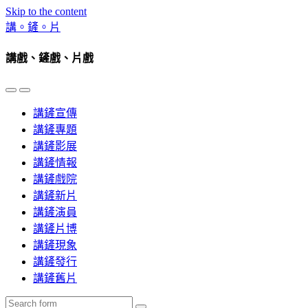
Skip to the content
講。鏟。片
講戲、鏟戲、片戲
Toggle
Toggle
the
the
講鏟宣傳
mobile
search
menu
field
講鏟專題
講鏟影展
講鏟情報
講鏟戲院
講鏟新片
講鏟演員
講鏟片博
講鏟現象
講鏟發行
講鏟舊片