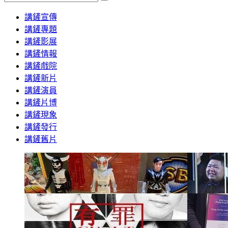
Search
講鏟宣傳
講鏟專題
講鏟影展
講鏟情報
講鏟戲院
講鏟新片
講鏟演員
講鏟片博
講鏟現象
講鏟發行
講鏟舊片