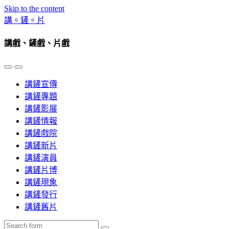
Skip to the content
講。鏟。片
講戲、鏟戲、片戲
Toggle
Toggle
the
the
講鏟宣傳
mobile
search
menu
field
講鏟專題
講鏟影展
講鏟情報
講鏟戲院
講鏟新片
講鏟演員
講鏟片博
講鏟現象
講鏟發行
講鏟舊片