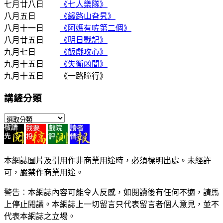
七月廿八日
《七人樂隊》
八月五日
《緣路山旮旯》
八月十一日
《阿媽有咗第二個》
八月廿五日
《明日戰記》
九月七日
《飯戲攻心》
九月十五日
《失衡凶間》
九月十五日 《一路瞳行》
講鏟分類
講
鏟
分
類
本網誌圖片及引用作非商業用途時，必須標明出處。未經許
可，嚴禁作商業用途。
警告︰本網誌內容可能令人反感，如閱讀後有任何不適，請馬
上停止閱讀。本網誌上一切留言只代表留言者個人意見，並不
代表本網誌之立場。