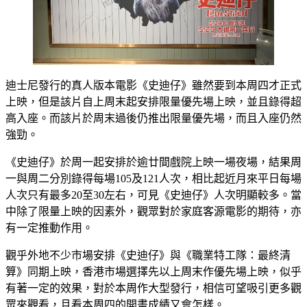
迪士尼發行的真人版本電影《史迪仔》雖然要到本周四才正式
上映，但是該片自上周末起安排限量優先場上映，並且錄得超
高入座。而該片於周末過後仍推出限量優先場，而且入座仍然
強勁。
《史迪仔》於周一起安排於逾廿間戲院上映一場夜場，結果周
一與周二分別錄得每場105及121人次，相比起近月來平日每場
人次只有最多20至30左右，可見《史迪仔》人次明顯較多。當
中除了限量上映的因素外，觀眾對於家庭客源電影的期待，亦
有一定推動作用。
觀乎外地不少市場安排《史迪仔》與《職業特工隊：最終清
算》同期上映，香港市場選擇先以上周末作優先場上映，似乎
有著一定的效果，對於本周作大型發行，相信可望吸引更多觀
眾來觀看，且看本周四的開畫成績又會怎樣。