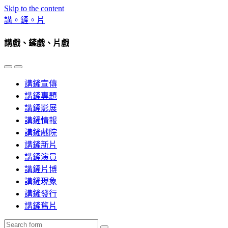
Skip to the content
講。鏟。片
講戲、鏟戲、片戲
Toggle
Toggle
the
the
講鏟宣傳
mobile
search
menu
field
講鏟專題
講鏟影展
講鏟情報
講鏟戲院
講鏟新片
講鏟演員
講鏟片博
講鏟現象
講鏟發行
講鏟舊片