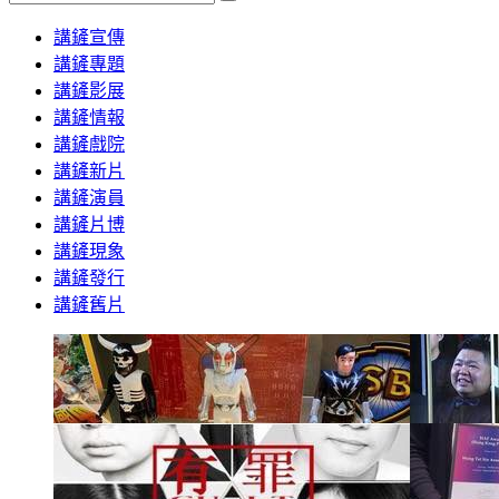
Search
講鏟宣傳
講鏟專題
講鏟影展
講鏟情報
講鏟戲院
講鏟新片
講鏟演員
講鏟片博
講鏟現象
講鏟發行
講鏟舊片