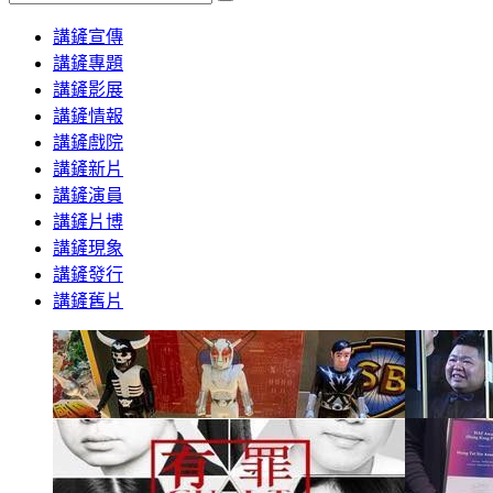
Search
講鏟宣傳
講鏟專題
講鏟影展
講鏟情報
講鏟戲院
講鏟新片
講鏟演員
講鏟片博
講鏟現象
講鏟發行
講鏟舊片