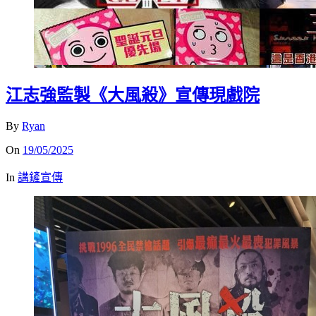
江志強監製《大風殺》宣傳現戲院
By
Ryan
On
19/05/2025
In
講鏟宣傳