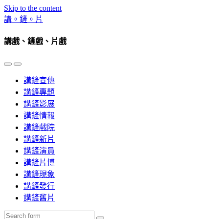
Skip to the content
講。鏟。片
講戲、鏟戲、片戲
Toggle
Toggle
the
the
講鏟宣傳
mobile
search
menu
field
講鏟專題
講鏟影展
講鏟情報
講鏟戲院
講鏟新片
講鏟演員
講鏟片博
講鏟現象
講鏟發行
講鏟舊片