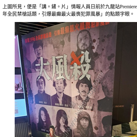
上圖所見，便是「講。鏟。片」情報人員日前於九龍站Premier
年全民禁槍話題，引爆最癲最火最喪犯罪風暴」的點題字眼。