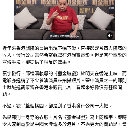
近年來香港戲院的票房出現下幅下滑，直接影響片商與院商的
收入，發行公司當然希望觀眾在港觀賞電影。但是有些電影的
宣傳手法，卻提供了相反的效果。
寰宇發行、邱禮濤執導的《獵金遊戲》於明天在香港上映，而
電影亦邀請了不少參演演員來拍攝短片。營中演員之一的鄭則
士就誠邀觀眾留在香港來觀賞此片，看起來好像沒有甚麼問
題。
不過，觀乎整個構圖，卻是刮了香港發行公司一大把。
先是鄭則士身穿的衣服，片名《獵金遊戲》寫上簡體字，即時
令人感到電影是中國大陸電多於港片。不過更大的問題是，當