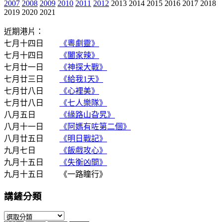
2007
2008
2009
2010
2011
2012
2013 2014 2015 2016 2017 2018
2019 2020 2021
近期港片：
七月十四日
《粵劇靈》
七月十四日
《闔家辣》
七月廿一日
《神探大戰》
七月廿三日
《給我1天》
七月廿八日
《心裡美》
七月廿八日
《七人樂隊》
八月五日
《緣路山旮旯》
八月十一日
《阿媽有咗第二個》
八月廿五日
《明日戰記》
九月七日
《飯戲攻心》
九月十五日
《失衡凶間》
九月十五日 《一路瞳行》
講鏟分類
講