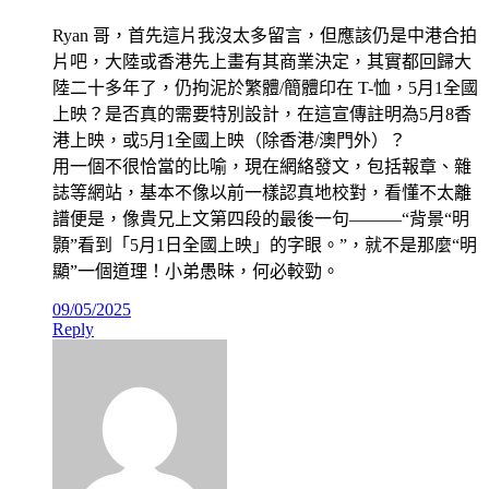
Ryan 哥，首先這片我沒太多留言，但應該仍是中港合拍
片吧，大陸或香港先上畫有其商業決定，其實都回歸大
陸二十多年了，仍拘泥於繁體/簡體印在 T-恤，5月1全國
上映？是否真的需要特別設計，在這宣傳註明為5月8香
港上映，或5月1全國上映（除香港/澳門外）？
用一個不很恰當的比喻，現在網絡發文，包括報章、雜
誌等網站，基本不像以前一樣認真地校對，看懂不太離
譜便是，像貴兄上文第四段的最後一句———“背景“明
顥”看到「5月1日全國上映」的字眼。”，就不是那麼“明
顯”一個道理！小弟愚昧，何必較勁。
09/05/2025
Reply