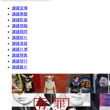
Search
講鏟宣傳
講鏟專題
講鏟影展
講鏟情報
講鏟戲院
講鏟新片
講鏟演員
講鏟片博
講鏟現象
講鏟發行
講鏟舊片