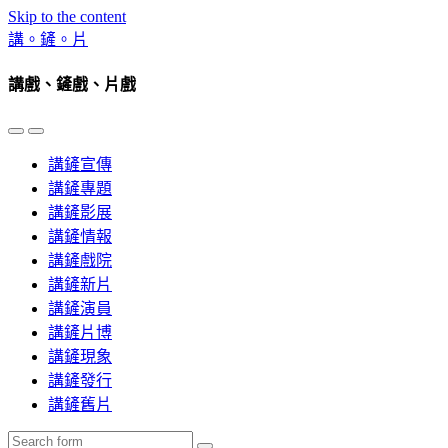
Skip to the content
講。鏟。片
講戲、鏟戲、片戲
Toggle
Toggle
the
the
講鏟宣傳
mobile
search
menu
field
講鏟專題
講鏟影展
講鏟情報
講鏟戲院
講鏟新片
講鏟演員
講鏟片博
講鏟現象
講鏟發行
講鏟舊片