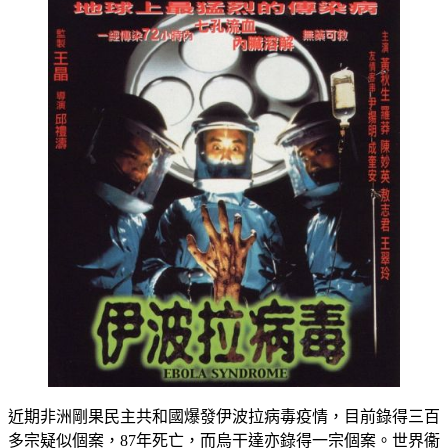
近期非洲剛果民主共和國爆發伊波拉病毒疫情，目前錄得三百
多宗疑似個案，87年死亡，而烏干達亦錄得一宗個案。世界衞