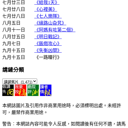
七月廿三日
《給我1天》
七月廿八日
《心裡美》
七月廿八日
《七人樂隊》
八月五日
《緣路山旮旯》
八月十一日
《阿媽有咗第二個》
八月廿五日
《明日戰記》
九月七日
《飯戲攻心》
九月十五日
《失衡凶間》
九月十五日 《一路瞳行》
講鏟分類
講
鏟
分
類
本網誌圖片及引用作非商業用途時，必須標明出處。未經許
可，嚴禁作商業用途。
警告︰本網誌內容可能令人反感，如閱讀後有任何不適，請馬