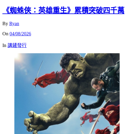
《蜘蛛俠：英雄重生》累積突破四千萬
By
Ryan
On
04/08/2026
In
講鏟發行