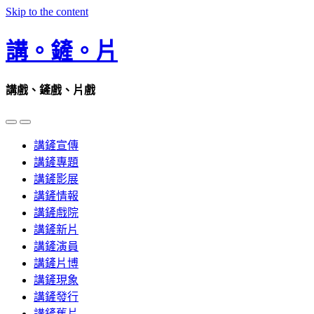
Skip to the content
講。鏟。片
講戲、鏟戲、片戲
Toggle
Toggle
the
the
講鏟宣傳
mobile
search
menu
field
講鏟專題
講鏟影展
講鏟情報
講鏟戲院
講鏟新片
講鏟演員
講鏟片博
講鏟現象
講鏟發行
講鏟舊片