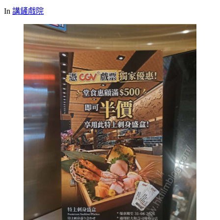
In
講鏟戲院