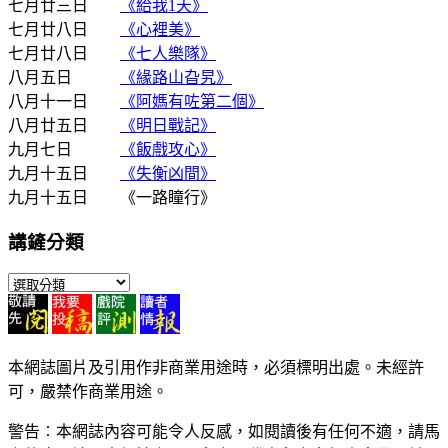
七月廿三日
《給我1天》
七月廿八日
《心裡美》
七月廿八日
《七人樂隊》
八月五日
《緣路山旮旯》
八月十一日
《阿媽有咗第二個》
八月廿五日
《明日戰記》
九月七日
《飯戲攻心》
九月十五日
《失衡凶間》
九月十五日 《一路瞳行》
講鏟分類
講
鏟
分
類
本網誌圖片及引用作非商業用途時，必須標明出處。未經許
可，嚴禁作商業用途。
警告︰本網誌內容可能令人反感，如閱讀後有任何不適，請馬