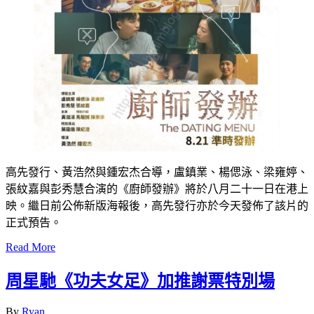
高先發行、黃浩然與鍾宏杰合導，盧鎮業、楊偲泳、梁雍婷、
張紋嘉與彭秀慧合演的《廚師發辦》將於八月二十一日在港上
映。繼日前公佈新版海報後，高先發行亦於今天發佈了該片的
正式預告。
Read More
周星馳《功夫女足》加推謝票特別場
By
Ryan