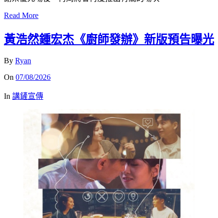
Read More
黃浩然鍾宏杰《廚師發辦》新版預告曝光
By
Ryan
On
07/08/2026
In
講鏟宣傳