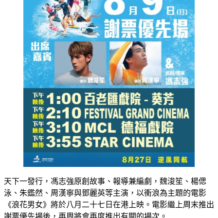
天下一發行，馮志強原創故事、報導兼編劇，魏浚笙、楊偲
泳、朱鑑然、周漢寧與鄧麗英等主演，以衝浪為主題的電影
《浪花男女》將於八月二十七日在港上映。電影繼上周末推出
謝票優先場後，再周將會再度推出有關的場次。