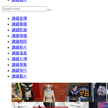
Search
講鏟宣傳
講鏟專題
講鏟影展
講鏟情報
講鏟戲院
講鏟新片
講鏟演員
講鏟片博
講鏟現象
講鏟發行
講鏟舊片